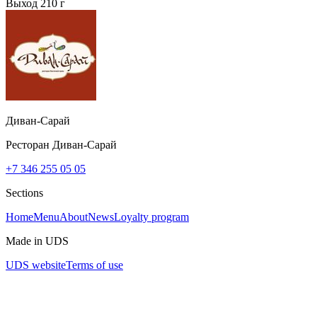
Выход 210 г
Диван-Сарай
Ресторан Диван-Сарай
+7 346 255 05 05
Sections
Home
Menu
About
News
Loyalty program
Made in UDS
UDS website
Terms of use