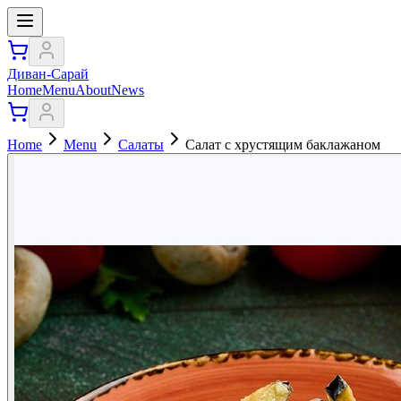
Диван-Сарай
Home
Menu
About
News
Home
Menu
Салаты
Салат с хрустящим баклажаном