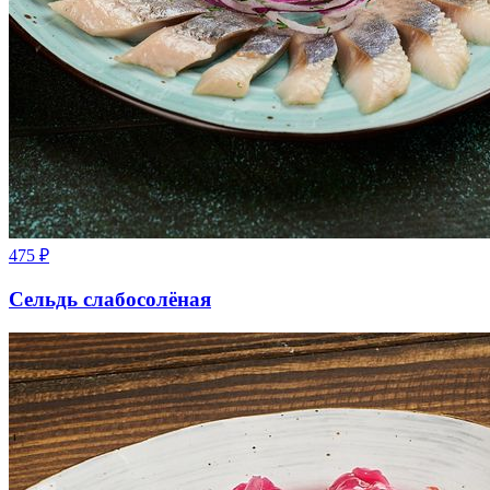
475
₽
Сельдь слабосолёная