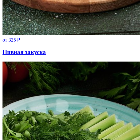
от
325
₽
Пивная закуска