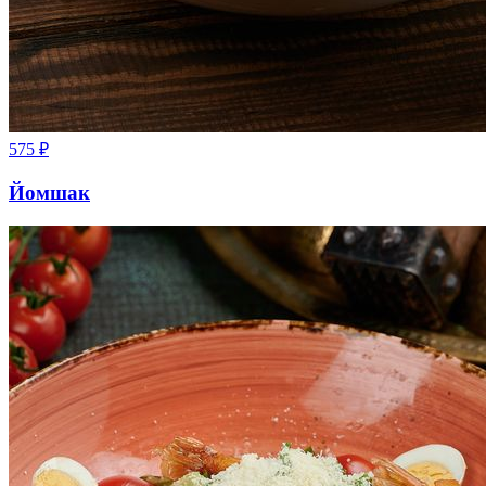
575
₽
Йомшак