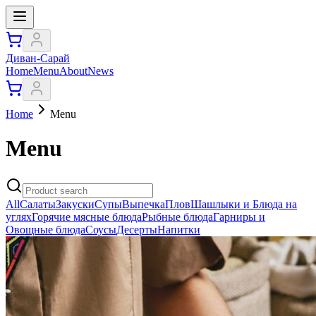
Диван-Сарай
Home
Menu
About
News
Home
Menu
Menu
All
Салаты
Закуски
Супы
Выпечка
Плов
Шашлыки и Блюда на
углях
Горячие мясные блюда
Рыбные блюда
Гарниры и
Овощные блюда
Соусы
Десерты
Напитки