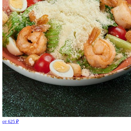
от
625
₽