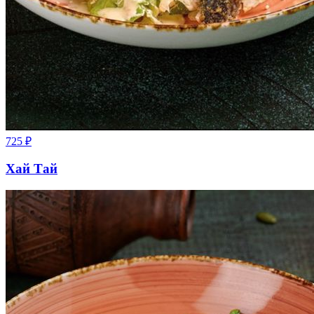
725
₽
Хай Тай