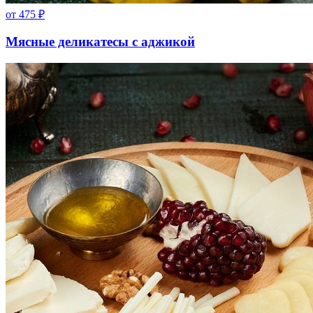
от
475
₽
Мясные деликатесы с аджикой