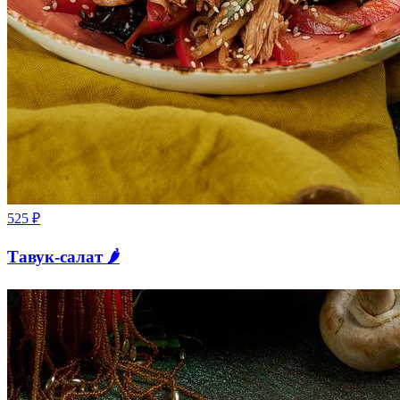
525
₽
Тавук-салат 🌶