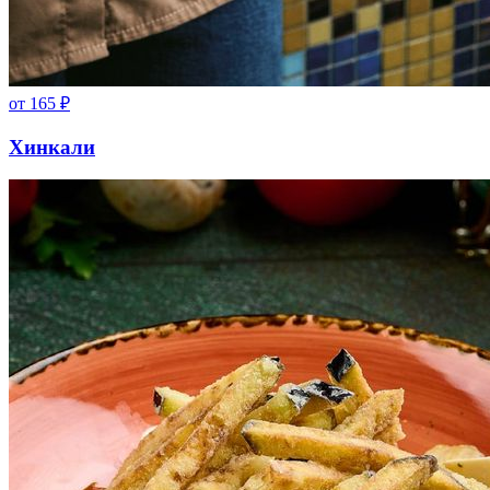
от
165
₽
Хинкали