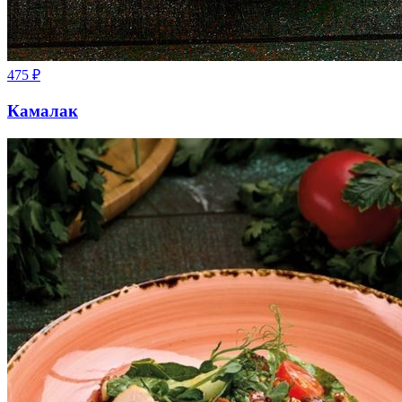
475
₽
Камалак