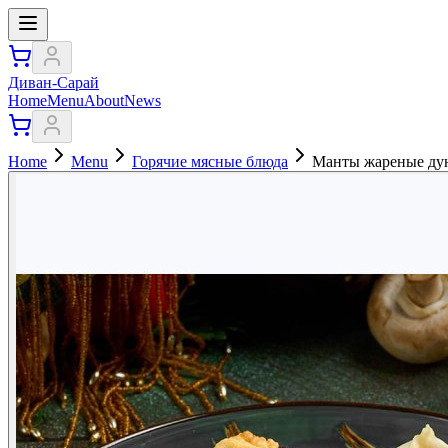
Диван-Сарай
Home
Menu
About
News
Home
Menu
Горячие мясные блюда
Манты жареные ду