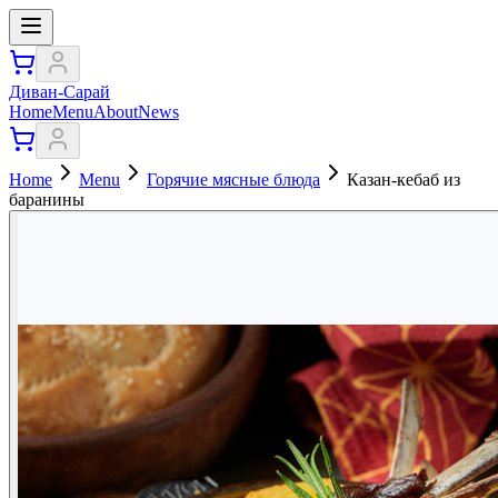
Диван-Сарай
Home
Menu
About
News
Home
Menu
Горячие мясные блюда
Казан-кебаб из
баранины